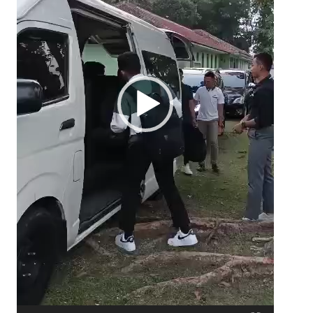
r
V
i
d
e
o