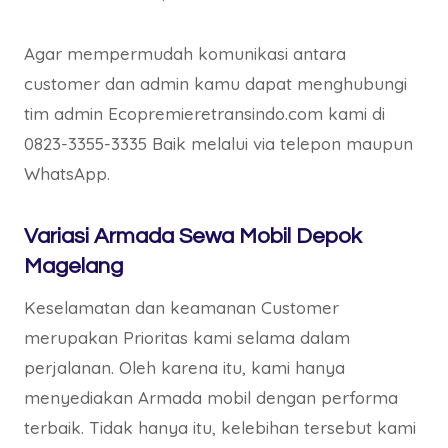
Agar mempermudah komunikasi antara
customer dan admin kamu dapat menghubungi
tim admin Ecopremieretransindo.com kami di
0823-3355-3335 Baik melalui via telepon maupun
WhatsApp.
Variasi Armada Sewa Mobil Depok
Magelang
Keselamatan dan keamanan Customer
merupakan Prioritas kami selama dalam
perjalanan. Oleh karena itu, kami hanya
menyediakan Armada mobil dengan performa
terbaik. Tidak hanya itu, kelebihan tersebut kami