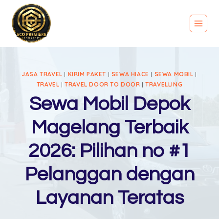
JASA TRAVEL
|
KIRIM PAKET
|
SEWA HIACE
|
SEWA MOBIL
|
TRAVEL
|
TRAVEL DOOR TO DOOR
|
TRAVELLING
Sewa Mobil Depok
Magelang Terbaik
2026: Pilihan no #1
Pelanggan dengan
Layanan Teratas