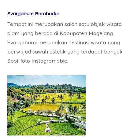
Svargabumi Borobudur
Tempat ini merupakan salah satu objek wisata
alam yang berada di Kabupaten Magelang.
Svargabumi merupakan destinasi wisata yang
berwujud sawah estetik yang terdapat banyak
Spot foto Instagramable.