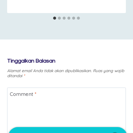
Tinggalkan Balasan
Alamat email Anda tidak akan dipublikasikan.
Ruas yang wajib
ditandai
*
Comment
*