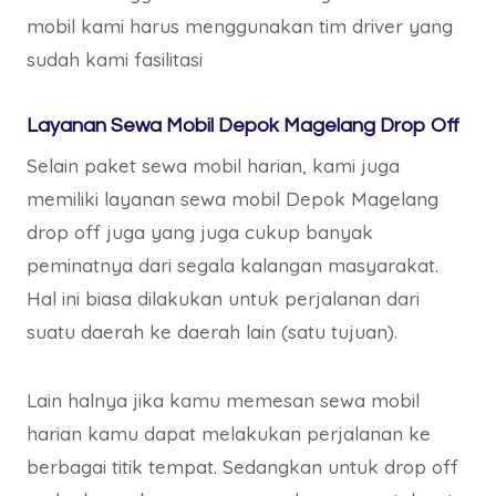
mobil kami harus menggunakan tim driver yang
sudah kami fasilitasi
Layanan Sewa Mobil Depok Magelang Drop Off
Selain paket sewa mobil harian, kami juga
memiliki layanan sewa mobil Depok Magelang
drop off juga yang juga cukup banyak
peminatnya dari segala kalangan masyarakat.
Hal ini biasa dilakukan untuk perjalanan dari
suatu daerah ke daerah lain (satu tujuan).
Lain halnya jika kamu memesan sewa mobil
harian kamu dapat melakukan perjalanan ke
berbagai titik tempat. Sedangkan untuk drop off