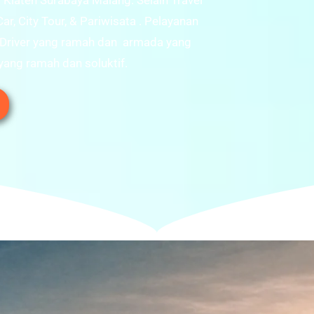
laten Surabaya Malang. Selain Travel
r, City Tour, & Pariwisata . Pelayanan
 Driver yang ramah dan armada yang
yang ramah dan soluktif.