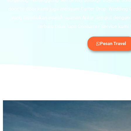
Magelang Temanggung Semarang Salatiga Boyolali Solo K
door to door kami juga melayani Carter Drop, Wedding Ca
yang disediakan adalah layanan Antar Jemput dengan
terbaru tidak lupa Costumer Service kami 
Pesan Travel