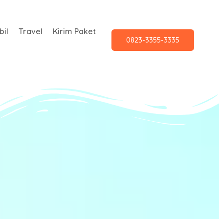
il
Travel
Kirim Paket
0823-3355-3335