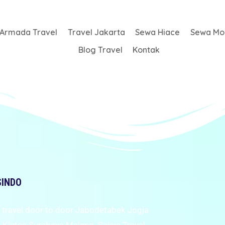
Armada Travel
Travel Jakarta
Sewa Hiace
Sewa Mob
Blog Travel
Kontak
SINDO
 travel door to door Jabodetabek Jogja