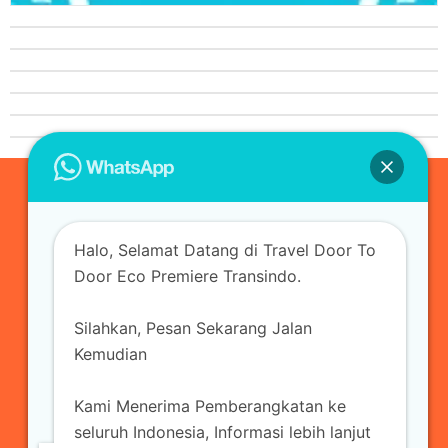
0823-3355-3335
Halo, Selamat Datang di Travel Door To
admin@ecopremieretransindo.com
Door Eco Premiere Transindo.
Silahkan, Pesan Sekarang Jalan
Home
Layanan
Armada Travel
Kemudian
Travel Jakarta
Sewa Hiace
Sewa Mobil
Kami Menerima Pemberangkatan ke
Travel
Kirim Paket
Blog Travel
Kontak
seluruh Indonesia, Informasi lebih lanjut