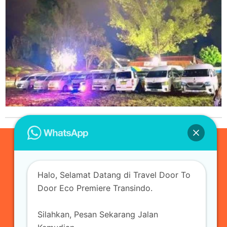
0823-3355-3335
Halo, Selamat Datang di Travel Door To
admin@ecopremieretransindo.com
Door Eco Premiere Transindo.
Silahkan, Pesan Sekarang Jalan
Home
Layanan
Armada Travel