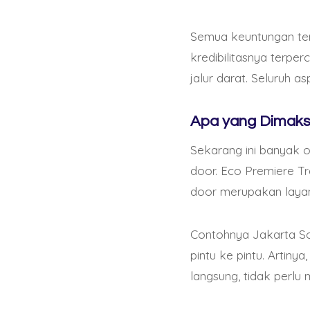
de juego inmersiva y
incluyendo tragamone
Semua keuntungan ter
kredibilitasnya terper
3. Casino C – Este ca
jalur darat. Seluruh 
fidelidad. Los jugad
bonificaciones exclus
Apa yang Dimaks
Sekarang ini banyak 
Al elegir un casino E
door. Eco Premiere T
En primer lugar, aseg
door merupakan layana
garantizar la segurid
verifica la variedad d
experiencia del usuari
Contohnya Jakarta Sol
pintu ke pintu. Artiny
langsung, tidak perlu
Otro aspecto importan
casinos Ethereum en Ar