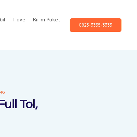
il
Travel
Kirim Paket
0823-3355-3335
ING
ll Tol,