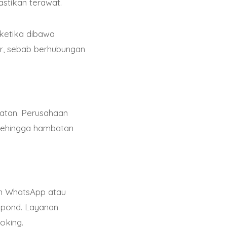
astikan terawat.
sin tener que
 ketika dibawa
er, sebab berhubungan
an Ethereum como
, desde tragamonedas
s casinos Ethereum en
atan. Perusahaan
Sehingga hambatan
ta calidad y una
s criptomonedas
ealizar depósitos y
an WhatsApp atau
spond. Layanan
ece una experiencia
oking.