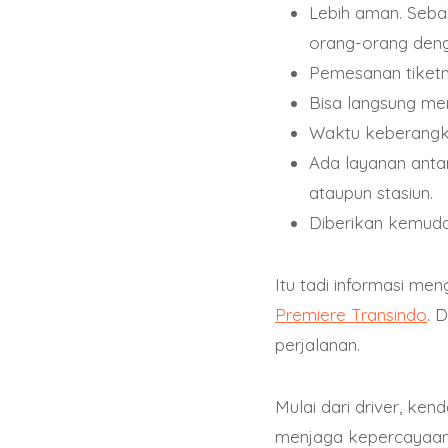
semana, a través de d
Lebih aman. Sebab
garantiza que puedas
orang-orang deng
Pemesanan tiketn
Bisa langsung mem
En conclusión, los ca
Waktu keberangka
disfrutar de una exp
Ada layanan antar
como Ethereum. Con u
ataupun stasiun.
confiables, estos casi
Diberikan kemuda
interesado en probar
artículo y descubrir t
Itu tadi informasi men
Premiere Transindo
. 
perjalanan.
Mulai dari driver, ke
menjaga kepercayaan