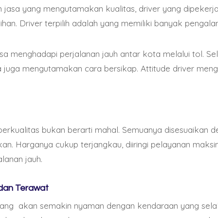
asa yang mengutamakan kualitas, driver yang dipekerj
tihan. Driver terpilih adalah yang memiliki banyak penga
m en Argentina
sa menghadapi perjalanan jauh antar kota melalui tol. Sel
pa juga mengutamakan cara bersikap. Attitude driver me
han experimentado un auge significativo en Argentina, y
ataformas que acepten criptomonedas como Ethereum.
s populares y ampliamente utilizadas en el mundo, y su
n línea ha sido cada vez mayor. En este artículo, explora
berkualitas bukan berarti mahal. Semuanya disesuaikan d
Argentina y cómo puedes disfrutar de una experiencia 
an. Harganya cukup terjangkau, diiringi pelayanan maks
do esta criptomoneda.
alanan jauh.
es casinos Ethereum en Argentina es
Este artículo
. Este c
 dan Terawat
reputación entre los jugadores por su amplia selección
ang akan semakin nyaman dengan kendaraan yang selalu 
osas y una plataforma segura y confiable. Al utilizar 