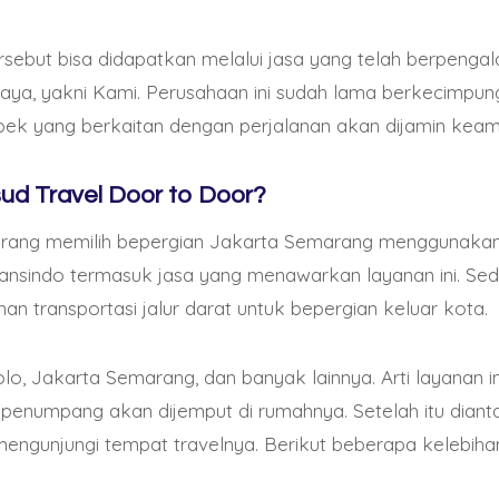
 emocionante. Los jugadores pueden disfrutar de una a
das temáticas, blackjack, ruleta y mucho más.
sebut bisa didapatkan melalui jasa yang telah berpenga
caya, yakni
Kami. Perusahaan ini sudah lama berkecimpun
sino en línea se destaca por sus bonificaciones generos
aspek yang berkaitan dengan perjalanan akan dijamin kea
ores que utilicen Ethereum como método de pago pueden
ivas y recompensas adicionales.
ud Travel Door to Door?
orang memilih bepergian Jakarta Semarang menggunakan t
thereum en Argentina, es importante tener en cuenta alg
ransindo termasuk jasa yang menawarkan layanan ini. Se
úrate de que el casino esté debidamente licenciado y r
n transportasi jalur darat untuk bepergian keluar kota.
ad de tus transacciones y la protección de tus datos per
e juegos y bonificaciones ofrecidas, así como la calidad 
o.
o, Jakarta Semarang, dan banyak lainnya. Arti layanan in
a, penumpang akan dijemput di rumahnya. Setelah itu diant
 mengunjungi tempat travelnya. Berikut beberapa kelebiha
te a considerar es la disponibilidad de atención al clien
gentina brindan soporte al cliente las 24 horas del día, 