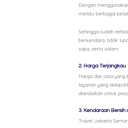
Dengan menggunakan j
melalui berbagai pela
Top Casinos Ethereu
Sehingga sudah terbia
berkendara, tidak lu
sapa, serta salam.
Los casinos en línea 
jugadores buscan pl
las criptomonedas má
2. Harga Terjangkau
industria del juego e
Harga dari jasa yang 
casinos Ethereum en 
layanan yang didapatk
emocionante utilizan
diandalkan untuk perj
Uno de los principal
3. Kendaraan Bersih
ganado una excelente 
Travel Jakarta Semar
bonificaciones gener