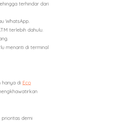
 o teléfono. Esto
hingga terhindar dari
 eficiente.
tau WhatsApp.
TM terlebih dahulu.
oportunidad de
ang.
criptomoneda popular
lu menanti di terminal
as y plataformas
ualable. Si estás
mendamos visitar Este
h hanya di
Eco
 mengkhawatirkan
prioritas demi