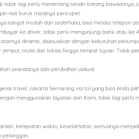
iferentes canales, como chat en vivo, correo electrónico
 tidak lagi perlu menenteng sendiri barang bawaannya, se
 resolver cualquier duda o problema de manera rápida y
an niat buruk misalnya pencopet.
ya sangat mudah dan sederhana, bisa melalui telepon a
bayar ke driver, tidak perlu mengunjungi bank atau ke A
sinos Ethereum en Argentina ofrecen a los jugadores la 
tannya dinamis, disesuaikan dengan kebutuhan penump
eriencia de juego segura y emocionante utilizando una 
 jemput, mulai dari lokasi hingga tempat tujuan. Tidak per
na amplia selección de juegos, bonificaciones generos
nos brindan a los jugadores una experiencia de juego inig
han seandainya ada perubahan jadwal.
 tu suerte en un casino Ethereum en Argentina, te reco
odo lo que tienen para ofrecer. ¡Buena suerte!
genai travel Jakarta Semarang via tol yang bisa Anda pili
Dengan menggunakan layanan dari Kami, tidak lagi perlu
ndaraan, ketepatan waktu, keselamatan, semuanya menjadi 
 pelanggan.