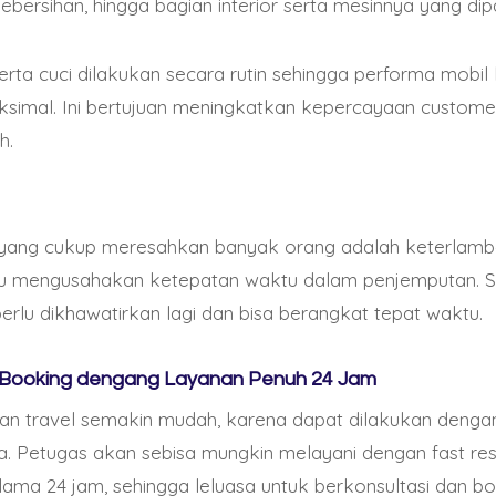
kebersihan, hingga bagian interior serta mesinnya yang dip
s pueden disfrutar de transacciones rápidas y seguras, 
artir información personal o bancaria.
serta cuci dilakukan secara rutin sehingga performa mobil
ksimal. Ini bertujuan meningkatkan kepercayaan custom
ulo, hay otros casinos en línea en Argentina que acept
h.
 casinos ofrecen una variedad de juegos emocionantes
ta póker y apuestas deportivas. Algunos de los mejore
 yang cukup meresahkan banyak orang adalah keterlamb
alu mengusahakan ketepatan waktu dalam penjemputan. 
sino en línea ofrece una amplia selección de juegos de al
erlu dikhawatirkan lagi dan bisa berangkat tepat waktu.
usar. Además de aceptar Ethereum, también acepta otra
nda a los jugadores una mayor flexibilidad a la hora de r
 Booking dengang Layanan Penuh 24 Jam
anan travel semakin mudah, karena dapat dilakukan deng
ya. Petugas akan sebisa mungkin melayani dengan fast re
a interfaz elegante y moderna, este casino Ethereum ofr
ama 24 jam, sehingga leluasa untuk berkonsultasi dan bo