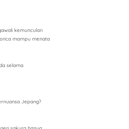
engawali kemunculan
istorica mampu menata
Anda selama
bernuansa Jepang?
geri sakura hanya