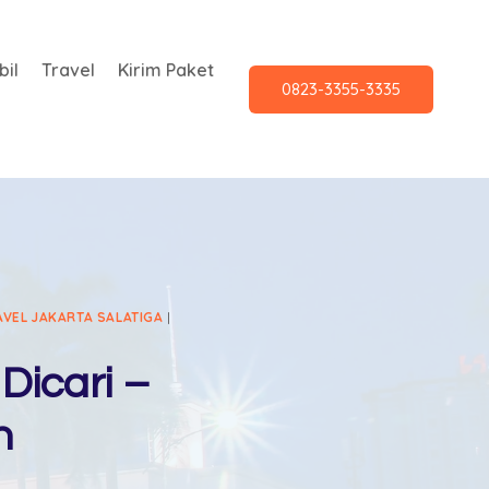
il
Travel
Kirim Paket
0823-3355-3335
AVEL JAKARTA SALATIGA
|
Dicari –
n