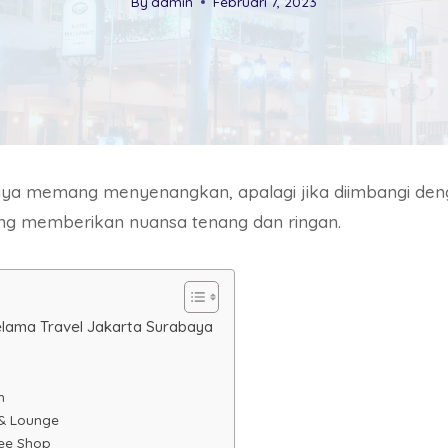
By
admin
Februari 7, 2023
baya memang menyenangkan, apalagi jika diimbangi de
g memberikan nuansa tenang dan ringan.
Selama Travel Jakarta Surabaya
n
 & Lounge
fee Shop