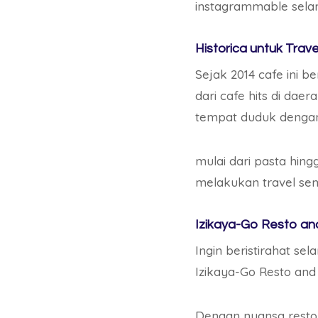
instagrammable sela
Historica untuk Trav
Sejak 2014 cafe ini b
dari cafe hits di da
tempat duduk dengan 
mulai dari pasta hing
melakukan travel s
Izikaya-Go Resto a
Ingin beristirahat s
Izikaya-Go Resto an
Dengan nuansa resto