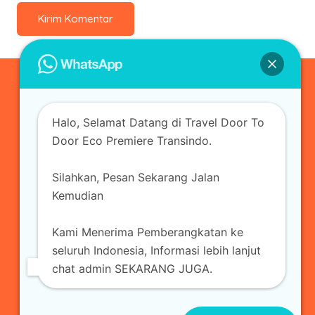
0823-3355-3335
Halo, Selamat Datang di Travel Door To
admin@ecopremieretransindo.com
Door Eco Premiere Transindo.
Silahkan, Pesan Sekarang Jalan
Home
Layanan
Armada Travel
Kemudian
Travel Jakarta
Sewa Hiace
Sewa Mobil
Kami Menerima Pemberangkatan ke
Travel
Kirim Paket
Blog Travel
Kontak
seluruh Indonesia, Informasi lebih lanjut
chat admin SEKARANG JUGA.