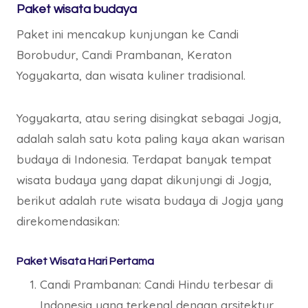
Paket wisata budaya
Paket ini mencakup kunjungan ke Candi
Borobudur, Candi Prambanan, Keraton
Yogyakarta, dan wisata kuliner tradisional.
Yogyakarta, atau sering disingkat sebagai Jogja,
adalah salah satu kota paling kaya akan warisan
budaya di Indonesia. Terdapat banyak tempat
wisata budaya yang dapat dikunjungi di Jogja,
berikut adalah rute wisata budaya di Jogja yang
direkomendasikan:
Paket Wisata Hari Pertama
Candi Prambanan: Candi Hindu terbesar di
Indonesia yang terkenal dengan arsitektur