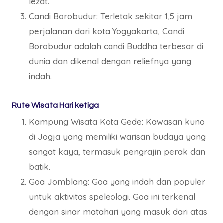
lezat.
Candi Borobudur: Terletak sekitar 1,5 jam
perjalanan dari kota Yogyakarta, Candi
Borobudur adalah candi Buddha terbesar di
dunia dan dikenal dengan reliefnya yang
indah.
Rute Wisata Hari ketiga
Kampung Wisata Kota Gede: Kawasan kuno
di Jogja yang memiliki warisan budaya yang
sangat kaya, termasuk pengrajin perak dan
batik.
Goa Jomblang: Goa yang indah dan populer
untuk aktivitas speleologi. Goa ini terkenal
dengan sinar matahari yang masuk dari atas