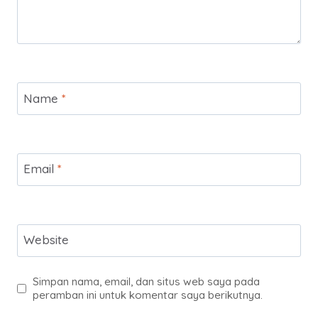
Name
*
Email
*
Website
Simpan nama, email, dan situs web saya pada
peramban ini untuk komentar saya berikutnya.