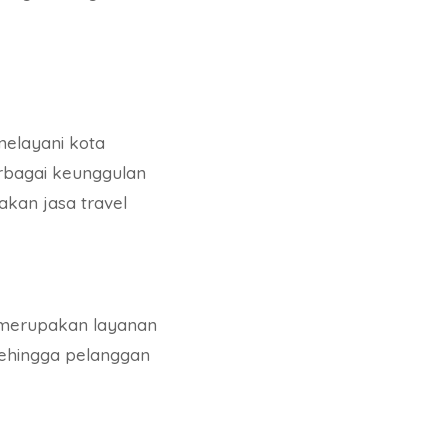
melayani kota
rbagai keunggulan
akan jasa travel
t merupakan layanan
sehingga pelanggan