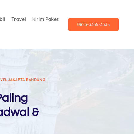
il
Travel
Kirim Paket
0823-3355-3335
AVEL JAKARTA BANDUNG
|
aling
adwal &