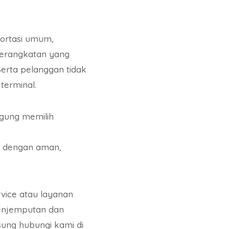
portasi umum,
berangkatan yang
erta pelanggan tidak
terminal.
gung memilih
n dengan aman,
rvice atau layanan
penjemputan dan
ung hubungi kami di