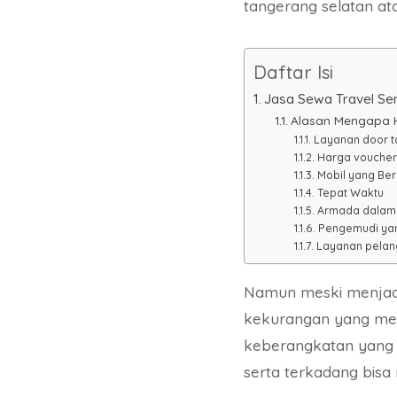
tangerang selatan ata
Daftar Isi
Jasa Sewa Travel S
Alasan Mengapa H
Layanan door t
Harga voucher
Mobil yang Bers
Tepat Waktu
Armada dalam 
Pengemudi ya
Layanan pelan
Namun meski menjadi
kekurangan yang men
keberangkatan yang 
serta terkadang bi