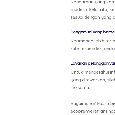
Kendaraan yang kami
modern. Selain itu, 
sesuai dengan yang d
Pengemudi yang berp
Keamanan lebih terj
rute terpendek, ser
Layanan pelanggan ya
Untuk mengetahui inf
yang ditawarkan, si
seksama.
Bagaimana? Masih bel
ecopremieretransind