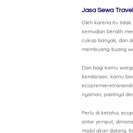
Jasa Sewa Trave
Oleh karena itu tida
kemudian beralih men
cukup banyak, dan d
membuang-buang wakt
Dan bagi kamu warga
kendaraan, kamu bi
ecopremieretransind
nyaman, pastinya de
Perlu di ketahui, eco
antar jemput, dimana
mobil akan datang. 