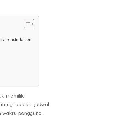
eretransindo.com
k memiliki
tunya adalah jadwal
n waktu pengguna,