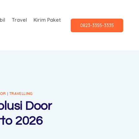
il
Travel
Kirim Paket
0823-3355-3335
OOR
|
TRAVELLING
lusi Door
rto 2026