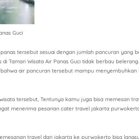
anas Guci
anas tersebut sesuai dengan jumlah pancuran yang bera
s di Taman Wisata Air Panas Guci tidak berbau belerang
 bahwa air pancuran tersebut mampu menyembuhkan b
wisata tersebut, Tentunya kamu juga bisa memesan trav
angat menerima pesanan cater travel jakarta purwokert
pemesanan travel dari jakarta ke purwokerto bisa lang