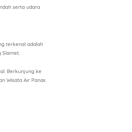
ndah serta udara
ng terkenal adalah
 Slamet.
gal. Berkunjung ke
an Wisata Air Panas