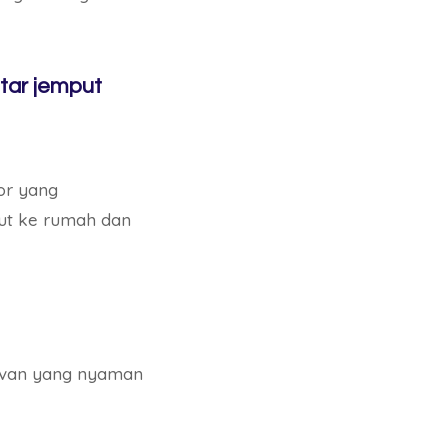
tar jemput
or yang
ut ke rumah dan
u van yang nyaman