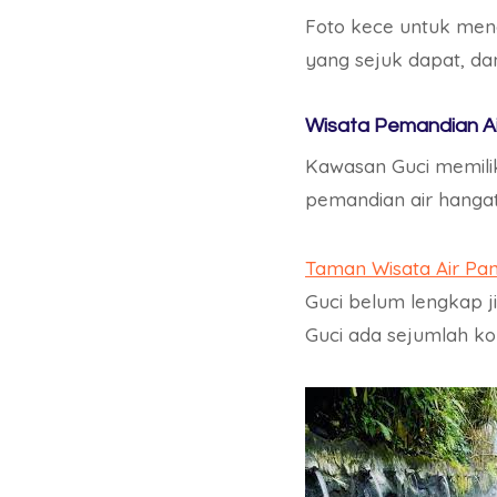
Foto kece untuk men
yang sejuk dapat, da
Wisata Pemandian Ai
Kawasan Guci memilik
pemandian air hangat
Taman Wisata Air Pan
Guci belum lengkap j
Guci ada sejumlah ko