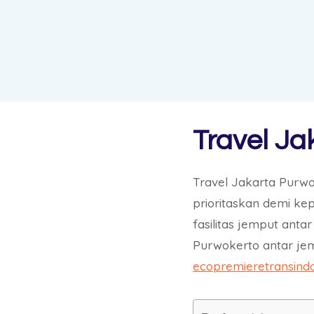
Travel Ja
Travel Jakarta Purw
prioritaskan demi k
fasilitas jemput ant
Purwokerto antar je
ecopremieretransind