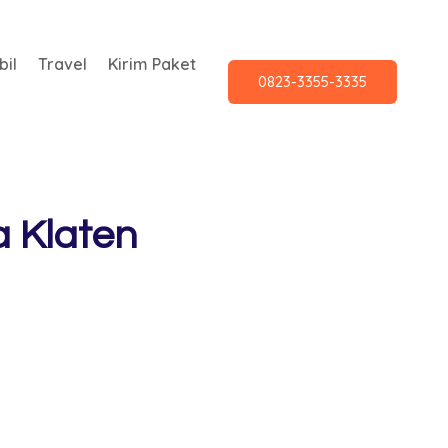
il
Travel
Kirim Paket
0823-3355-3335
a Klaten