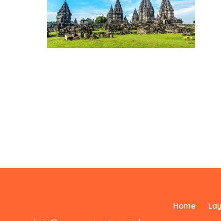
Home
La
0823-3355-3335