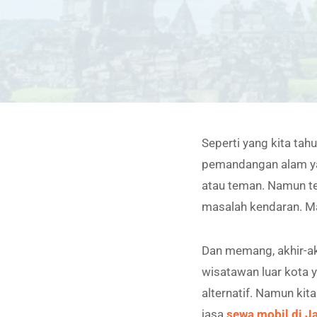
Seperti yang kita ta
pemandangan alam ya
atau teman. Namun te
masalah kendaran. Ma
Dan memang, akhir-akh
wisatawan luar kota 
alternatif. Namun ki
jasa
sewa mobil di Ja