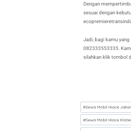
Dengan mempertimbang
sesuai dengan kebut
ecopremieretransind
Jadi, bagi kamu yang
082333553335. Kami 
silahkan klik tombol
#
Sewa Mobil Hiace Jaka
#
Sewa Mobil Hiace Klat