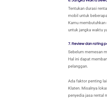
6. Jangka Waktu Sewa
Tentukan durasi ren
mobil untuk beberapa
Kamu membutuhkan mo
untuk jangka waktu ya
7. Review dan rating 
Sebelum memesan mob
Hal ini dapat memban
pelanggan.
Ada faktor penting la
Klaten. Misalnya lok
penyedia jasa rental 