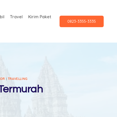
il
Travel
Kirim Paket
0823-3355-3335
OOR
|
TRAVELLING
 Termurah