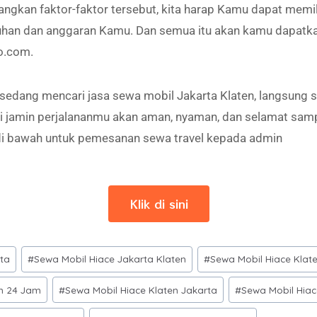
kan faktor-faktor tersebut, kita harap Kamu dapat memili
uhan dan anggaran Kamu. Dan semua itu akan kamu dapatka
o.com.
 sedang mencari jasa sewa mobil Jakarta Klaten, langsung s
jamin perjalananmu akan aman, nyaman, dan selamat sampa
 di bawah untuk pemesanan sewa travel kepada admin
Klik di sini
rta
#
Sewa Mobil Hiace Jakarta Klaten
#
Sewa Mobil Hiace Klat
en 24 Jam
#
Sewa Mobil Hiace Klaten Jakarta
#
Sewa Mobil Hiac