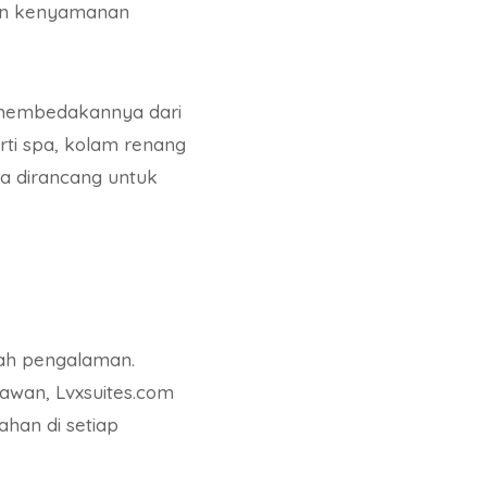
kan kenyamanan
g membedakannya dari
erti spa, kolam renang
ya dirancang untuk
ah pengalaman.
nawan, Lvxsuites.com
han di setiap