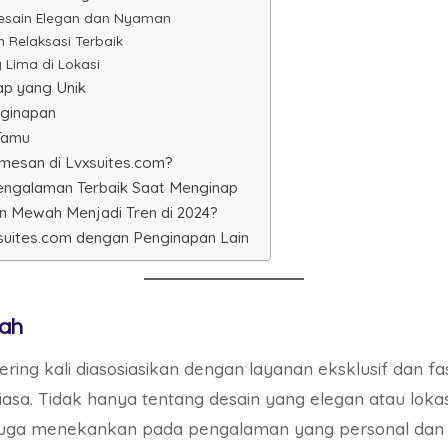
sain Elegan dan Nyaman
 Relaksasi Terbaik
 Lima di Lokasi
p yang Unik
nginapan
 Tamu
esan di Lvxsuites.com?
engalaman Terbaik Saat Menginap
 Mewah Menjadi Tren di 2024?
uites.com dengan Penginapan Lain
ah
ng kali diasosiasikan dengan layanan eksklusif dan fas
sa. Tidak hanya tentang desain yang elegan atau lokasi
ga menekankan pada pengalaman yang personal dan t