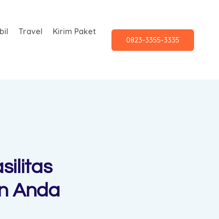
il
Travel
Kirim Paket
0823-3355-3335
ilitas
n Anda