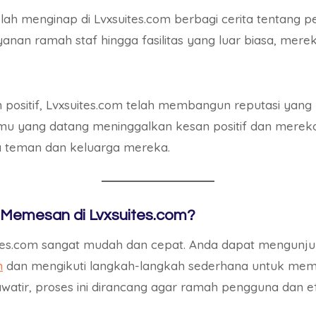
ah menginap di Lvxsuites.com berbagi cerita tentang p
ayanan ramah staf hingga fasilitas yang luar biasa, mer
positif, Lvxsuites.com telah membangun reputasi yang k
tamu yang datang meninggalkan kesan positif dan mere
a teman dan keluarga mereka.
Memesan di Lvxsuites.com?
tes.com sangat mudah dan cepat. Anda dapat mengunjun
m
dan mengikuti langkah-langkah sederhana untuk me
watir, proses ini dirancang agar ramah pengguna dan ef