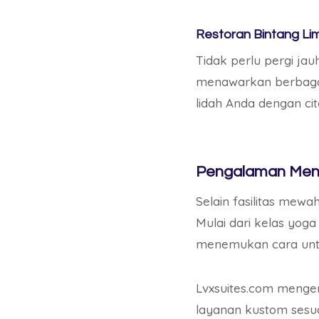
Restoran Bintang Lim
Tidak perlu pergi jau
menawarkan berbagai
lidah Anda dengan cit
Pengalaman Meng
Selain fasilitas mew
Mulai dari kelas yoga 
menemukan cara unt
Lvxsuites.com menge
layanan kustom sesu