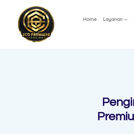
Home
Layanan
Pengi
Premi