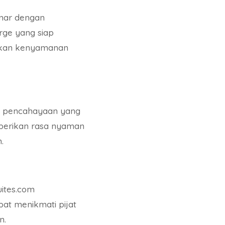
amar dengan
rge yang siap
ikan kenyamanan
h, pencahayaan yang
berikan rasa nyaman
.
ites.com
at menikmati pijat
n.