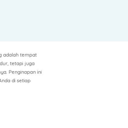
ng adalah tempat
ur, tetapi juga
a. Penginapan ini
nda di setiap