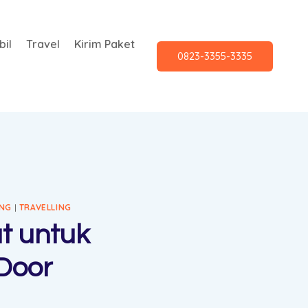
il
Travel
Kirim Paket
0823-3355-3335
UNG
|
TRAVELLING
at untuk
Door