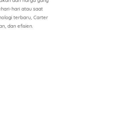
nakan dan harga yang
ari-hari atau saat
logi terbaru, Carter
 dan efisien.