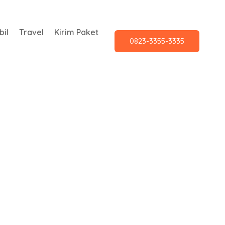
il
Travel
Kirim Paket
0823-3355-3335