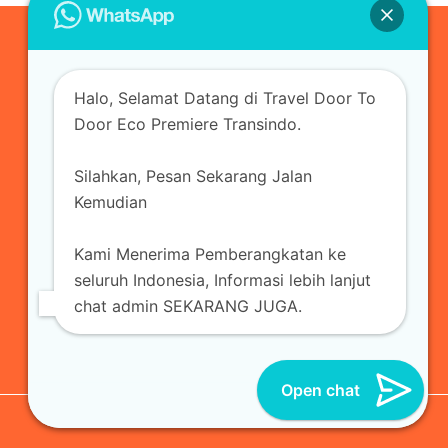
0823-3355-3335
Halo, Selamat Datang di Travel Door To
admin@ecopremieretransindo.com
Door Eco Premiere Transindo.
Silahkan, Pesan Sekarang Jalan
Home
Layanan
Armada Travel
Kemudian
Travel Jakarta
Sewa Hiace
Sewa Mobil
Kami Menerima Pemberangkatan ke
Travel
Kirim Paket
Blog Travel
Kontak
seluruh Indonesia, Informasi lebih lanjut
chat admin SEKARANG JUGA.
Open chat
© 2026 Eco Premiere Transindo | All Reserved