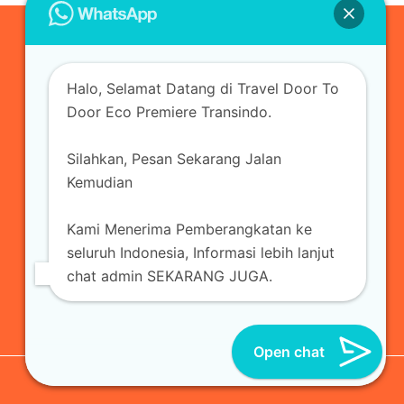
0823-3355-3335
Halo, Selamat Datang di Travel Door To
admin@ecopremieretransindo.com
Door Eco Premiere Transindo.
Silahkan, Pesan Sekarang Jalan
Home
Layanan
Armada Travel
Kemudian
Travel Jakarta
Sewa Hiace
Sewa Mobil
Kami Menerima Pemberangkatan ke
Travel
Kirim Paket
Blog Travel
Kontak
seluruh Indonesia, Informasi lebih lanjut
chat admin SEKARANG JUGA.
Open chat
© 2026 Eco Premiere Transindo | All Reserved