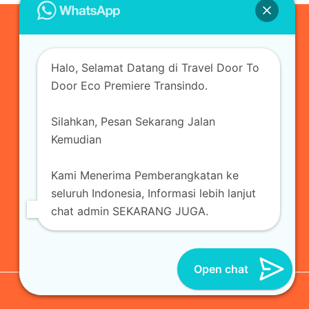
0823-3355-3335
Halo, Selamat Datang di Travel Door To
admin@ecopremieretransindo.com
Door Eco Premiere Transindo.
Silahkan, Pesan Sekarang Jalan
Home
Layanan
Armada Travel
Kemudian
Travel Jakarta
Sewa Hiace
Sewa Mobil
Kami Menerima Pemberangkatan ke
Travel
Kirim Paket
Blog Travel
Kontak
seluruh Indonesia, Informasi lebih lanjut
chat admin SEKARANG JUGA.
Open chat
© 2026 Eco Premiere Transindo | All Reserved