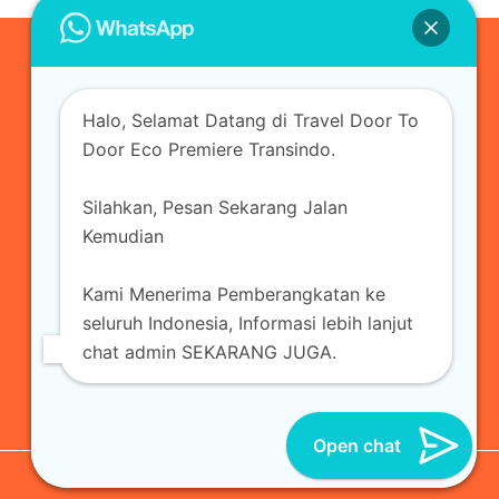
0823-3355-3335
Halo, Selamat Datang di Travel Door To
admin@ecopremieretransindo.com
Door Eco Premiere Transindo.
Silahkan, Pesan Sekarang Jalan
Home
Layanan
Armada Travel
Kemudian
Travel Jakarta
Sewa Hiace
Sewa Mobil
Kami Menerima Pemberangkatan ke
Travel
Kirim Paket
Blog Travel
Kontak
seluruh Indonesia, Informasi lebih lanjut
chat admin SEKARANG JUGA.
Open chat
© 2026 Eco Premiere Transindo | All Reserved