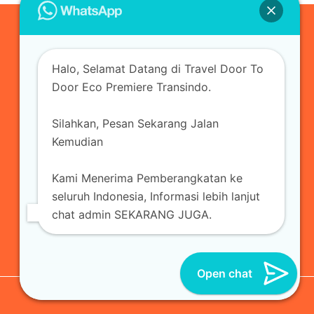
0823-3355-3335
Halo, Selamat Datang di Travel Door To
admin@ecopremieretransindo.com
Door Eco Premiere Transindo.
Silahkan, Pesan Sekarang Jalan
Home
Layanan
Armada Travel
Kemudian
Travel Jakarta
Sewa Hiace
Sewa Mobil
Kami Menerima Pemberangkatan ke
Travel
Kirim Paket
Blog Travel
Kontak
seluruh Indonesia, Informasi lebih lanjut
chat admin SEKARANG JUGA.
Open chat
© 2026 Eco Premiere Transindo | All Reserved