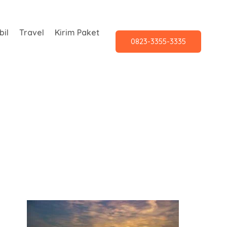
il
Travel
Kirim Paket
0823-3355-3335