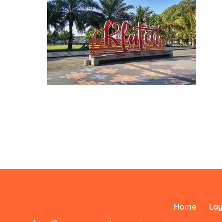
Home
La
0823-3355-3335