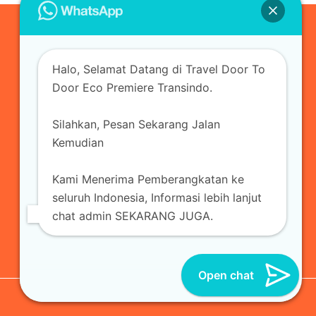
0823-3355-3335
Halo, Selamat Datang di Travel Door To
admin@ecopremieretransindo.com
Door Eco Premiere Transindo.
Silahkan, Pesan Sekarang Jalan
Home
Layanan
Armada Travel
Kemudian
Travel Jakarta
Sewa Hiace
Sewa Mobil
Kami Menerima Pemberangkatan ke
Travel
Kirim Paket
Blog Travel
Kontak
seluruh Indonesia, Informasi lebih lanjut
chat admin SEKARANG JUGA.
Open chat
© 2026 Eco Premiere Transindo | All Reserved