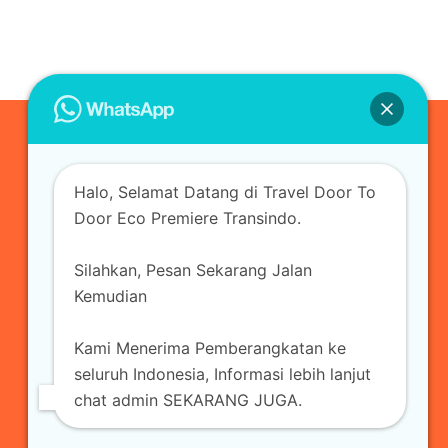
0823-3355-3335
Halo, Selamat Datang di Travel Door To
admin@ecopremieretransindo.com
Door Eco Premiere Transindo.
Silahkan, Pesan Sekarang Jalan
Home
Layanan
Armada Travel
Kemudian
Travel Jakarta
Sewa Hiace
Sewa Mobil
Kami Menerima Pemberangkatan ke
Travel
Kirim Paket
Blog Travel
Kontak
seluruh Indonesia, Informasi lebih lanjut
chat admin SEKARANG JUGA.