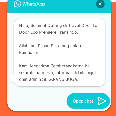
0823-3355-3335
Halo, Selamat Datang di Travel Door To
admin@ecopremieretransindo.com
Door Eco Premiere Transindo.
Silahkan, Pesan Sekarang Jalan
Home
Layanan
Armada Travel
Kemudian
Travel Jakarta
Sewa Hiace
Sewa Mobil
Kami Menerima Pemberangkatan ke
Travel
Kirim Paket
Blog Travel
Kontak
seluruh Indonesia, Informasi lebih lanjut
chat admin SEKARANG JUGA.
Open chat
© 2026 Eco Premiere Transindo | All Reserved