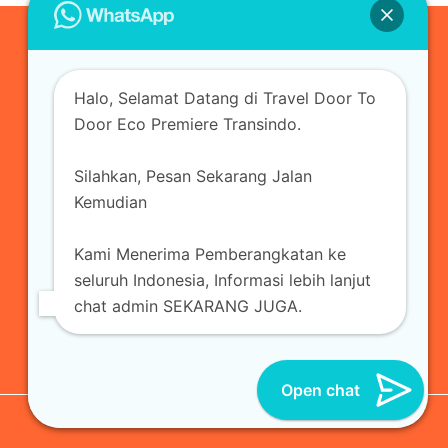
0823-3355-3335
Halo, Selamat Datang di Travel Door To
admin@ecopremieretransindo.com
Door Eco Premiere Transindo.
Silahkan, Pesan Sekarang Jalan
Home
Layanan
Armada Travel
Kemudian
Travel Jakarta
Sewa Hiace
Sewa Mobil
Kami Menerima Pemberangkatan ke
Travel
Kirim Paket
Blog Travel
Kontak
seluruh Indonesia, Informasi lebih lanjut
chat admin SEKARANG JUGA.
Open chat
© 2026 Eco Premiere Transindo | All Reserved