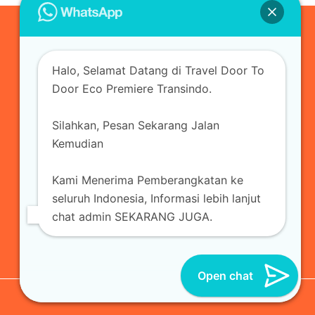
0823-3355-3335
Halo, Selamat Datang di Travel Door To
admin@ecopremieretransindo.com
Door Eco Premiere Transindo.
Silahkan, Pesan Sekarang Jalan
Home
Layanan
Armada Travel
Kemudian
Travel Jakarta
Sewa Hiace
Sewa Mobil
Kami Menerima Pemberangkatan ke
Travel
Kirim Paket
Blog Travel
Kontak
seluruh Indonesia, Informasi lebih lanjut
chat admin SEKARANG JUGA.
Open chat
© 2026 Eco Premiere Transindo | All Reserved