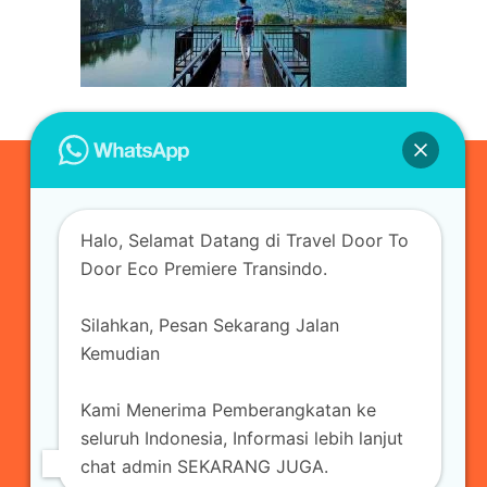
0823-3355-3335
Halo, Selamat Datang di Travel Door To
admin@ecopremieretransindo.com
Door Eco Premiere Transindo.
Silahkan, Pesan Sekarang Jalan
Home
Layanan
Armada Travel
Kemudian
Travel Jakarta
Sewa Hiace
Sewa Mobil
Kami Menerima Pemberangkatan ke
Travel
Kirim Paket
Blog Travel
Kontak
seluruh Indonesia, Informasi lebih lanjut
chat admin SEKARANG JUGA.