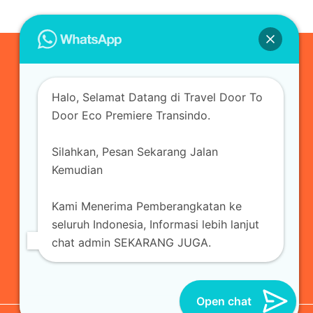
0823-3355-3335
Halo, Selamat Datang di Travel Door To
admin@ecopremieretransindo.com
Door Eco Premiere Transindo.
Silahkan, Pesan Sekarang Jalan
Home
Layanan
Armada Travel
Kemudian
Travel Jakarta
Sewa Hiace
Sewa Mobil
Kami Menerima Pemberangkatan ke
Travel
Kirim Paket
Blog Travel
Kontak
seluruh Indonesia, Informasi lebih lanjut
chat admin SEKARANG JUGA.
Open chat