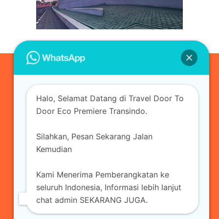
0823-3355-3335
Halo, Selamat Datang di Travel Door To
admin@ecopremieretransindo.com
Door Eco Premiere Transindo.
Silahkan, Pesan Sekarang Jalan
Home
Layanan
Armada Travel
Kemudian
Travel Jakarta
Sewa Hiace
Sewa Mobil
Kami Menerima Pemberangkatan ke
Travel
Kirim Paket
Blog Travel
Kontak
seluruh Indonesia, Informasi lebih lanjut
chat admin SEKARANG JUGA.