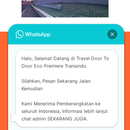
0823-3355-3335
Halo, Selamat Datang di Travel Door To
admin@ecopremieretransindo.com
Door Eco Premiere Transindo.
Silahkan, Pesan Sekarang Jalan
Home
Layanan
Armada Travel
Kemudian
Travel Jakarta
Sewa Hiace
Sewa Mobil
Kami Menerima Pemberangkatan ke
Travel
Kirim Paket
Blog Travel
Kontak
seluruh Indonesia, Informasi lebih lanjut
chat admin SEKARANG JUGA.