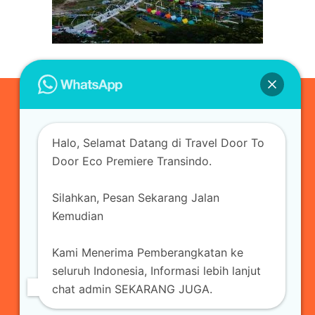
0823-3355-3335
Halo, Selamat Datang di Travel Door To
admin@ecopremieretransindo.com
Door Eco Premiere Transindo.
Silahkan, Pesan Sekarang Jalan
Home
Layanan
Armada Travel
Kemudian
Travel Jakarta
Sewa Hiace
Sewa Mobil
Kami Menerima Pemberangkatan ke
Travel
Kirim Paket
Blog Travel
Kontak
seluruh Indonesia, Informasi lebih lanjut
chat admin SEKARANG JUGA.