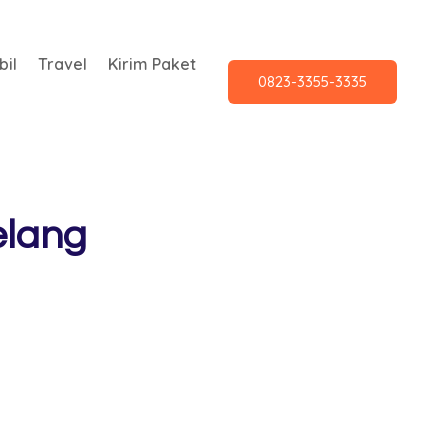
il
Travel
Kirim Paket
0823-3355-3335
elang