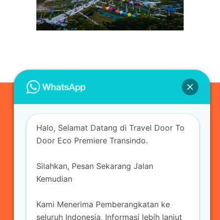
0823-3355-3335
Halo, Selamat Datang di Travel Door To
admin@ecopremieretransindo.com
Door Eco Premiere Transindo.
Silahkan, Pesan Sekarang Jalan
Home
Layanan
Armada Travel
Kemudian
Travel Jakarta
Sewa Hiace
Sewa Mobil
Kami Menerima Pemberangkatan ke
Travel
Kirim Paket
Blog Travel
Kontak
seluruh Indonesia, Informasi lebih lanjut