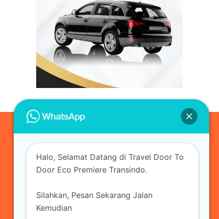
0823-3355-3335
Halo, Selamat Datang di Travel Door To
admin@ecopremieretransindo.com
Door Eco Premiere Transindo.
Silahkan, Pesan Sekarang Jalan
Home
Layanan
Armada Travel
Kemudian