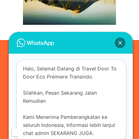
0823-3355-3335
Halo, Selamat Datang di Travel Door To
admin@ecopremieretransindo.com
Door Eco Premiere Transindo.
Silahkan, Pesan Sekarang Jalan
Home
Layanan
Armada Travel
Kemudian
Travel Jakarta
Sewa Hiace
Sewa Mobil
Kami Menerima Pemberangkatan ke
Travel
Kirim Paket
Blog Travel
Kontak
seluruh Indonesia, Informasi lebih lanjut
chat admin SEKARANG JUGA.