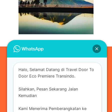
0823-3355-3335
Halo, Selamat Datang di Travel Door To
admin@ecopremieretransindo.com
Door Eco Premiere Transindo.
Silahkan, Pesan Sekarang Jalan
Home
Layanan
Armada Travel
Kemudian
Travel Jakarta
Sewa Hiace
Sewa Mobil
Kami Menerima Pemberangkatan ke