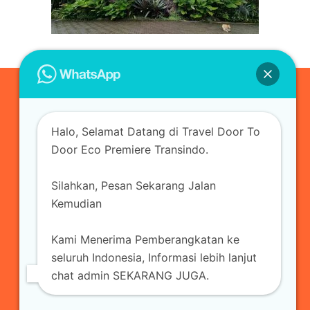
0823-3355-3335
Halo, Selamat Datang di Travel Door To
admin@ecopremieretransindo.com
Door Eco Premiere Transindo.
Silahkan, Pesan Sekarang Jalan
Home
Layanan
Armada Travel
Kemudian
Travel Jakarta
Sewa Hiace
Sewa Mobil
Kami Menerima Pemberangkatan ke
Travel
Kirim Paket
Blog Travel
Kontak
seluruh Indonesia, Informasi lebih lanjut
chat admin SEKARANG JUGA.