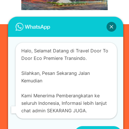
0823-3355-3335
Halo, Selamat Datang di Travel Door To
admin@ecopremieretransindo.com
Door Eco Premiere Transindo.
Silahkan, Pesan Sekarang Jalan
Home
Layanan
Armada Travel
Kemudian
Travel Jakarta
Sewa Hiace
Sewa Mobil
Kami Menerima Pemberangkatan ke
Travel
Kirim Paket
Blog Travel
Kontak
seluruh Indonesia, Informasi lebih lanjut
chat admin SEKARANG JUGA.