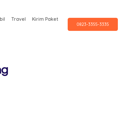
il
Travel
Kirim Paket
0823-3355-3335
ng