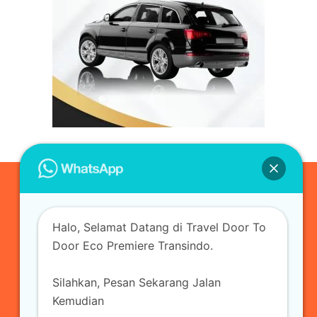
0823-3355-3335
Halo, Selamat Datang di Travel Door To
admin@ecopremieretransindo.com
Door Eco Premiere Transindo.
Silahkan, Pesan Sekarang Jalan
Home
Layanan
Armada Travel
Kemudian