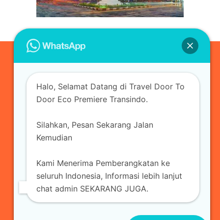
0823-3355-3335
Halo, Selamat Datang di Travel Door To
admin@ecopremieretransindo.com
Door Eco Premiere Transindo.
Silahkan, Pesan Sekarang Jalan
Home
Layanan
Armada Travel
Kemudian
Travel Jakarta
Sewa Hiace
Sewa Mobil
Kami Menerima Pemberangkatan ke
Travel
Kirim Paket
Blog Travel
Kontak
seluruh Indonesia, Informasi lebih lanjut
chat admin SEKARANG JUGA.