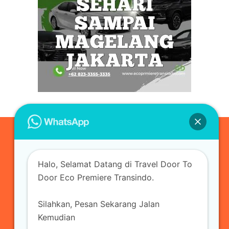
0823-3355-3335
Halo, Selamat Datang di Travel Door To
admin@ecopremieretransindo.com
Door Eco Premiere Transindo.
Silahkan, Pesan Sekarang Jalan
Home
Layanan
Armada Travel
Kemudian