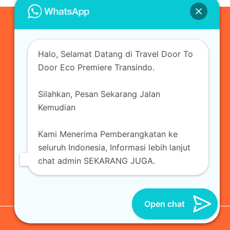
0823-3355-3335
Halo, Selamat Datang di Travel Door To
admin@ecopremieretransindo.com
Door Eco Premiere Transindo.
Silahkan, Pesan Sekarang Jalan
Home
Layanan
Armada Travel
Kemudian
Travel Jakarta
Sewa Hiace
Sewa Mobil
Kami Menerima Pemberangkatan ke
Travel
Kirim Paket
Blog Travel
Kontak
seluruh Indonesia, Informasi lebih lanjut
chat admin SEKARANG JUGA.
Open chat
© 2026 Eco Premiere Transindo | All Reserved