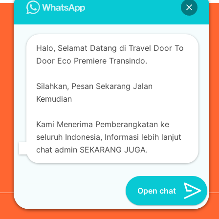
0823-3355-3335
Halo, Selamat Datang di Travel Door To
admin@ecopremieretransindo.com
Door Eco Premiere Transindo.
Silahkan, Pesan Sekarang Jalan
Home
Layanan
Armada Travel
Kemudian
Travel Jakarta
Sewa Hiace
Sewa Mobil
Kami Menerima Pemberangkatan ke
Travel
Kirim Paket
Blog Travel
Kontak
seluruh Indonesia, Informasi lebih lanjut
chat admin SEKARANG JUGA.
Open chat
© 2026 Eco Premiere Transindo | All Reserved