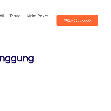
il
Travel
Kirim Paket
0823-3355-3335
anggung