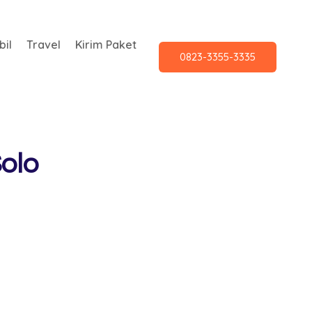
il
Travel
Kirim Paket
0823-3355-3335
olo