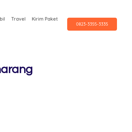
il
Travel
Kirim Paket
0823-3355-3335
marang